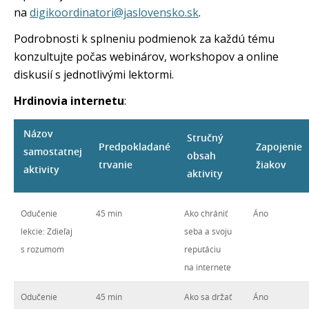
na
digikoordinatori@jaslovensko.sk
.
Podrobnosti k splneniu podmienok za každú tému
konzultujte počas webinárov, workshopov a online
diskusií s jednotlivými lektormi.
Hrdinovia internetu
:
Názov
Stručný
Predpokladané
Zapojenie
samostatnej
obsah
trvanie
žiakov
aktivity
aktivity
Odučenie
45 min
Ako chrániť
Áno
lekcie: Zdieľaj
seba a svoju
s rozumom
reputáciu
na internete
Odučenie
45 min
Ako sa držať
Áno