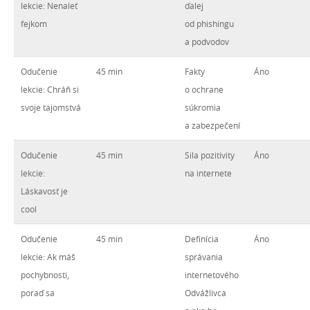
lekcie: Nenaleť
ďalej
fejkom
od phishingu
a podvodov
Odučenie
45 min
Fakty
Áno
lekcie: Chráň si
o ochrane
svoje tajomstvá
súkromia
a zabezpečení
Odučenie
45 min
Sila pozitivity
Áno
lekcie:
na internete
Láskavosť je
cool
Odučenie
45 min
Definícia
Áno
lekcie: Ak máš
správania
pochybnosti,
internetového
poraď sa
Odvážlivca