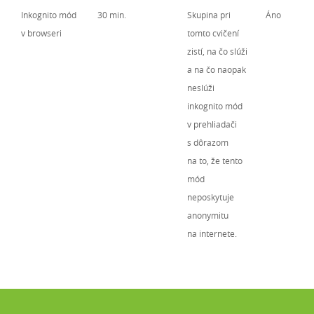
Inkognito mód
30 min.
Skupina pri
Áno
v browseri
tomto cvičení
zistí, na čo slúži
a na čo naopak
neslúži
inkognito mód
v prehliadači
s dôrazom
na to, že tento
mód
neposkytuje
anonymitu
na internete.