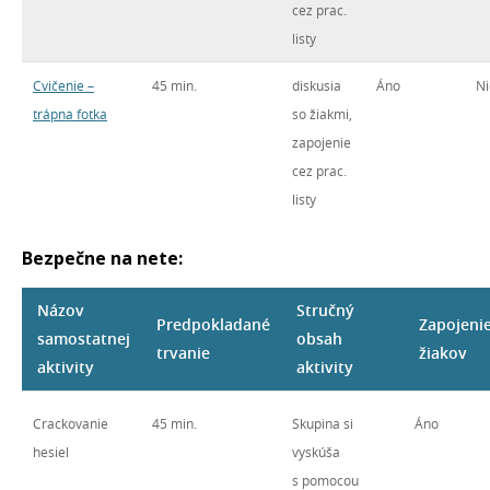
cez prac.
listy
Cvičenie –
45 min.
diskusia
Áno
Ni
trápna fotka
so žiakmi,
zapojenie
cez prac.
listy
Bezpečne na nete:
Názov
Stručný
Predpokladané
Zapojeni
samostatnej
obsah
trvanie
žiakov
aktivity
aktivity
Crackovanie
45 min.
Skupina si
Áno
hesiel
vyskúša
s pomocou