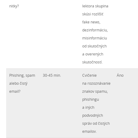
nitky?
lektora skupina
skúsi rozlíšiť
fake news,
dezinformáciu,
misinformáciu
od skutočných
a overených
skutočností.
Phishing, spam
30-45 min.
Cvičenie
Áno
alebo čistý
na rozoznávanie
email?
znakov spamu,
phishingu
a iných
podvodných
správ od čistých
emailov.