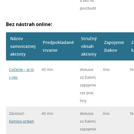
a ako ho
povzbudiť
Bez nástrah online:
Názov
Stručný
Predpokladané
Zapojenie
Z
samostatnej
obsah
trvanie
žiakov
k
aktivity
aktivity
Cvičenie – je to
45 min.
diskusia
Áno
Ni
v nás
so žiakmi,
zapojenie
cez prac.
listy
Závislosť -
45 min.
diskusia
Áno
Ni
Kamilov príbeh
so žiakmi,
zapojenie