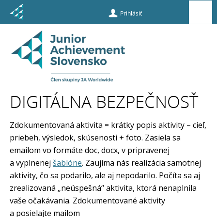
Prihlásiť
Inovačné
vzdelávanie
DIGITÁLNA BEZPEČNOSŤ
Modul 3:
Praktická
Zdokumentovaná aktivita = krátky popis aktivity – cieľ,
aplikácia
priebeh, výsledok, skúsenosti + foto. Zasiela sa
získaných
emailom vo formáte doc, docx, v pripravenej
poznatkov
a vyplnenej
šablóne
. Zaujíma nás realizácia samotnej
do výučby
aktivity, čo sa podarilo, ale aj nepodarilo. Počíta sa aj
zrealizovaná „neúspešná“ aktivita, ktorá nenaplnila
Digitálna
vaše očakávania. Zdokumentované aktivity
bezpečnosť
a posielajte mailom