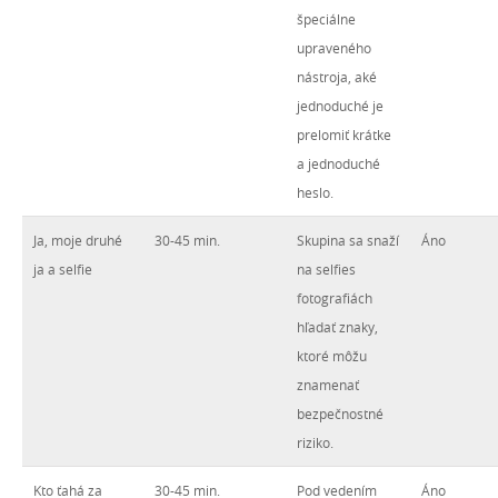
špeciálne
upraveného
nástroja, aké
jednoduché je
prelomiť krátke
a jednoduché
heslo.
Ja, moje druhé
30-45 min.
Skupina sa snaží
Áno
ja a selfie
na selfies
fotografiách
hľadať znaky,
ktoré môžu
znamenať
bezpečnostné
riziko.
Kto ťahá za
30-45 min.
Pod vedením
Áno